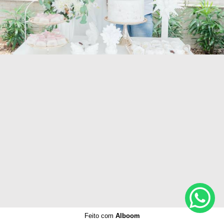
470
0
Feito com
Alboom