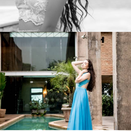
508
0
513
0