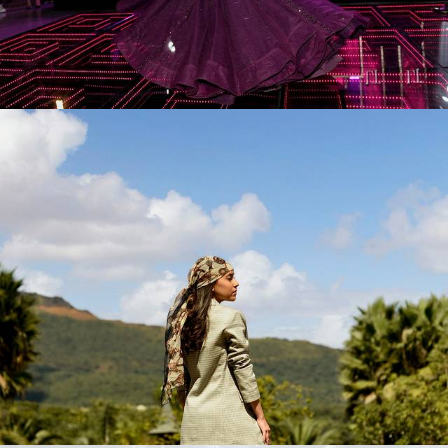
83
0
158
0