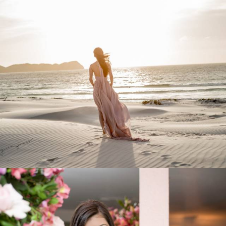
693
145