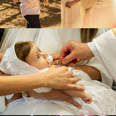
23
0
21
0