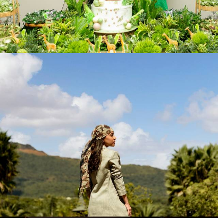
66
0
158
0