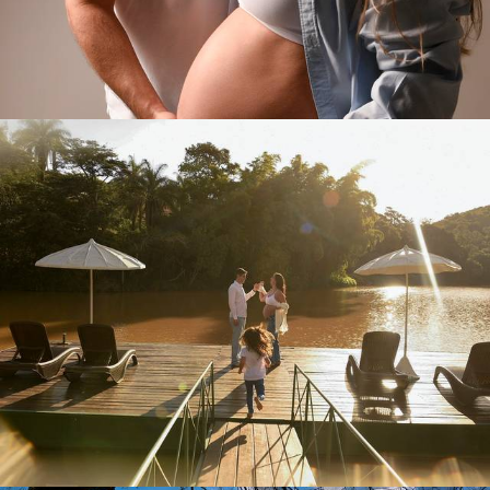
155
0
137
0