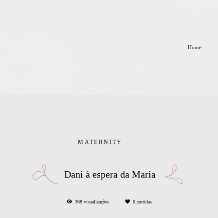
Home
MATERNITY
Dani à espera da Maria
368
visualizações
0
curtidas