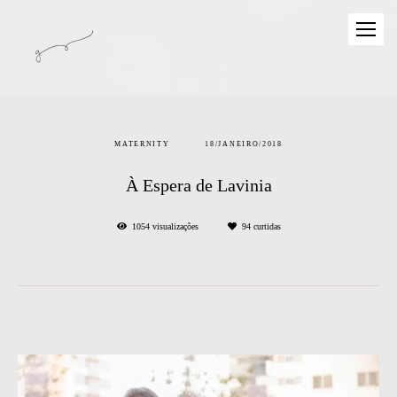
MATERNITY
18/JANEIRO/2018
À Espera de Lavinia
1054
visualizações
94
curtidas