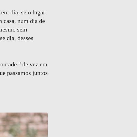
 em dia, se o lugar
m casa, num dia de
e mesmo sem
e dia, desses
vontade " de vez em
que passamos juntos