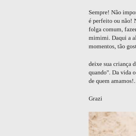
50
Curtir
Sempre! Não importa
Comentar
é perfeito ou não!
folga comum, fazen
mimimi. Daqui a al
momentos, tão gost
deixe sua criança d
quando". Da vida o
de quem amamos!.
Grazi