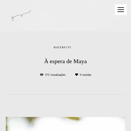
MATERNITY
À espera de Maya
372
visualizações
0
curtidas