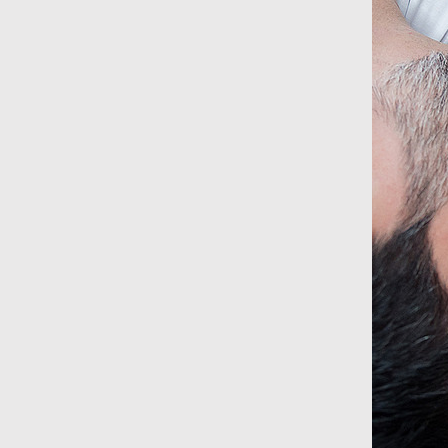
97
Curtir
Comentar