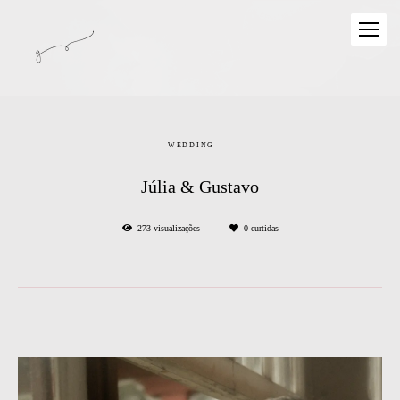
WEDDING
Júlia & Gustavo
273
visualizações
0
curtidas