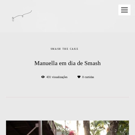
SMASH THE CAKE
Manuella em dia de Smash
431
visualizações
0
curtidas