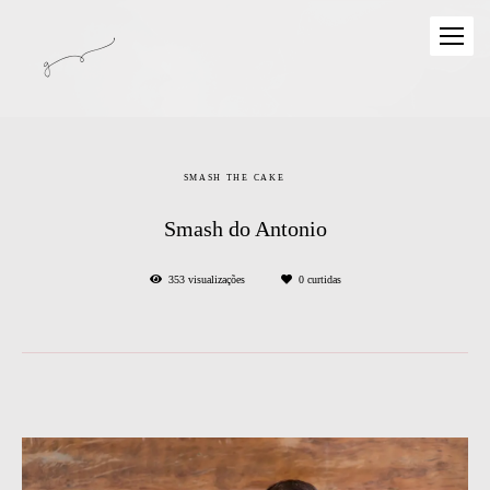
SMASH THE CAKE
Smash do Antonio
353
visualizações
0
curtidas