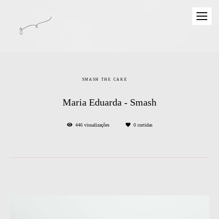
SMASH THE CAKE
Maria Eduarda - Smash
446
visualizações
0
curtidas