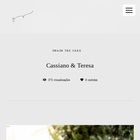
SMASH THE CAKE
Cassiano & Teresa
375
visualizações
0
curtidas