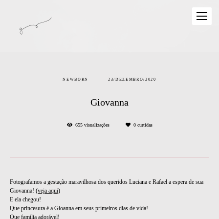
NEWBORN
23/DEZEMBRO/2020
Giovanna
655
visualizações
0
curtidas
Fotografamos a gestação maravilhosa dos queridos Luciana e Rafael a espera de sua
Giovanna!
(veja aqui)
E ela chegou!
Que princesura é a Gioanna em seus primeiros dias de vida!
Que família adorável!