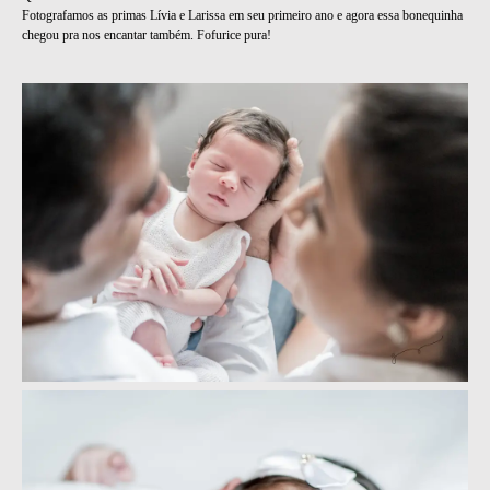
Fotografamos as primas Lívia e Larissa em seu primeiro ano e agora essa bonequinha
chegou pra nos encantar também. Fofurice pura!