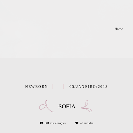
Home
NEWBORN
05/JANEIRO/2018
SOFIA
981
visualizações
48
curtidas