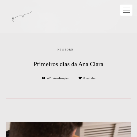
NEWBORN
Primeiros dias da Ana Clara
481
visualizações
0
curtidas