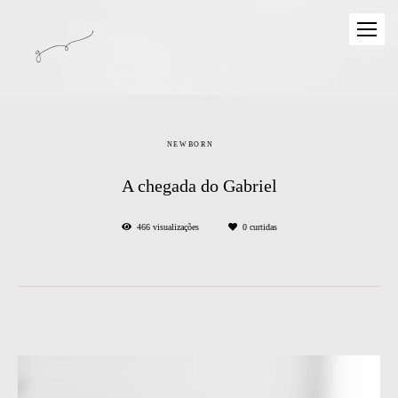
NEWBORN
A chegada do Gabriel
466
visualizações
0
curtidas