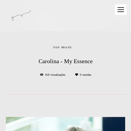
NEW BRAND
Carolina - My Essence
418
visualizações
0
curtidas