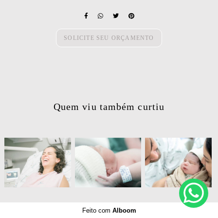
SOLICITE SEU ORÇAMENTO
Quem viu também curtiu
3397
180
797
0
697
0
Feito com
Alboom