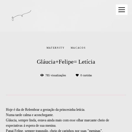
MATERNITY
MACACOS
Gláucia+Felipe= Letícia
785
visualizações
0
curtidas
Hoje é dia de Relembrar a gestação da princesinha letícia.
Numa tarde calma e aconchegante.
Gláucia, sempre linda, estava ainda mais com esse olhar marcante cheio de
expectativas á espera de sua menina.
Papai Felipe, sempre tranquilo, cheio de carinhos por suas "meninas".