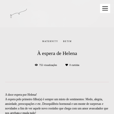
MATERNITY
BETIM
À espera de Helena
755
visualizações
0
curtidas
A doce espera por Helena!
A espera pelo primeiro filho(a) é sempre um misto de sentimentos: Medo, alegria,
ansiedade, preocupações e etc..Desequilíbrio hormonal e um monte de surpresas e
novidades a fim de ver aquele novo rostinho que chega com um amor avassalador que
nos arrebata e muda tudo!