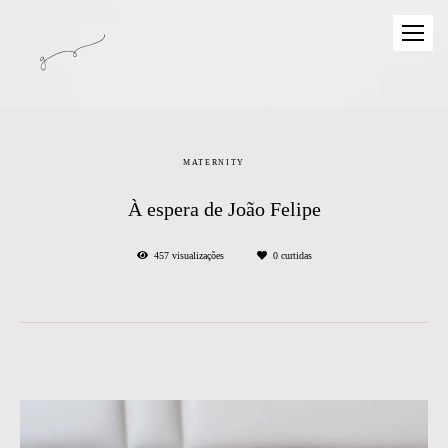
MATERNITY
À espera de João Felipe
457
visualizações
0
curtidas