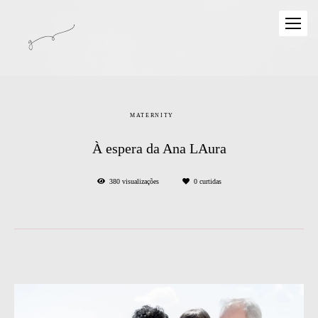
MATERNITY
À espera da Ana LAura
380
visualizações
0
curtidas