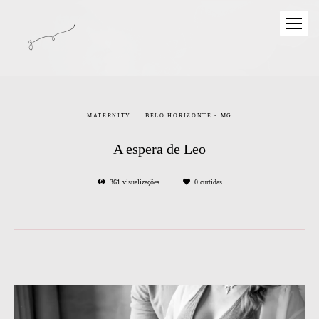
MATERNITY
BELO HORIZONTE - MG
A espera de Leo
361
visualizações
0
curtidas