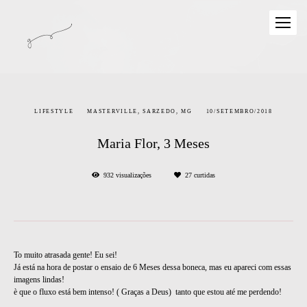
LIFESTYLE
MASTERVILLE, SARZEDO, MG
10/SETEMBRO/2018
Maria Flor, 3 Meses
932
visualizações
27
curtidas
To muito atrasada gente! Eu sei!
Já está na hora de postar o ensaio de 6 Meses dessa boneca, mas eu apareci com essas
imagens lindas!
è que o fluxo está bem intenso! ( Graças a Deus) tanto que estou até me perdendo!