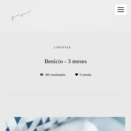
LIFESTYLE
Benício - 3 meses
380
visualizações
0
curtidas