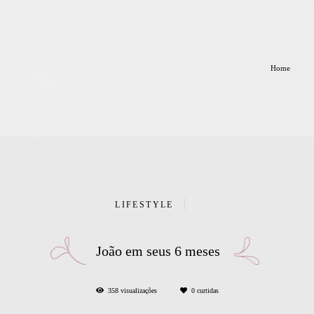
Home
LIFESTYLE
João em seus 6 meses
358
visualizações
0
curtidas