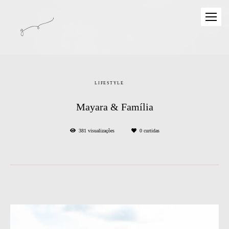
LIFESTYLE
Mayara & Família
381
visualizações
0
curtidas