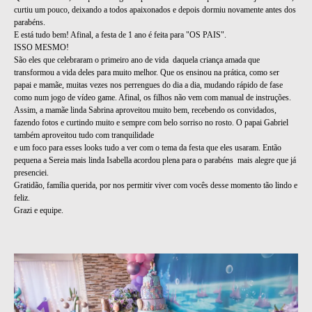
curtiu um pouco, deixando a todos apaixonados e depois dormiu novamente antes dos
parabéns.
E está tudo bem! Afinal, a festa de 1 ano é feita para "OS PAIS".
ISSO MESMO!
São eles que celebraram o primeiro ano de vida daquela criança amada que
transformou a vida deles para muito melhor. Que os ensinou na prática, como ser
papai e mamãe, muitas vezes nos perrengues do dia a dia, mudando rápido de fase
como num jogo de vídeo game. Afinal, os filhos não vem com manual de instruções.
Assim, a mamãe linda Sabrina aproveitou muito bem, recebendo os convidados,
fazendo fotos e curtindo muito e sempre com belo sorriso no rosto. O papai Gabriel
também aproveitou tudo com tranquilidade
e um foco para esses looks tudo a ver com o tema da festa que eles usaram. Então
pequena a Sereia mais linda Isabella acordou plena para o parabéns mais alegre que já
presenciei.
Gratidão, família querida, por nos permitir viver com vocês desse momento tão lindo e
feliz.
Grazi e equipe.