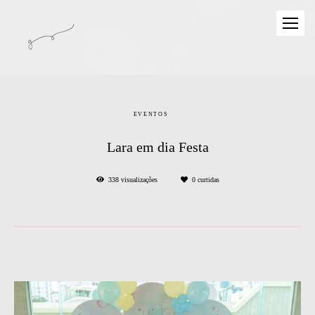
EVENTOS
Lara em dia Festa
338
visualizações
0
curtidas