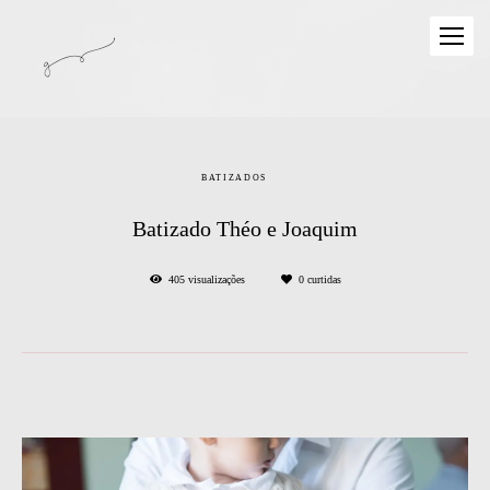
BATIZADOS
Batizado Théo e Joaquim
405
visualizações
0
curtidas