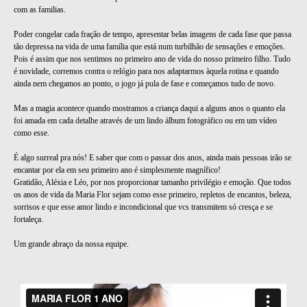
com as familias.
Poder congelar cada fração de tempo, apresentar belas imagens de cada fase que passa
tão depressa na vida de uma família que está num turbilhão de sensações e emoções.
Pois é assim que nos sentimos no primeiro ano de vida do nosso primeiro filho. Tudo
é novidade, corremos contra o relógio para nos adaptarmos àquela rotina e quando
ainda nem chegamos ao ponto, o jogo já pula de fase e começamos tudo de novo.
Mas a magia acontece quando mostramos a criança daqui a alguns anos o quanto ela
foi amada em cada detalhe através de um lindo álbum fotográfico ou em um vídeo
como esse.
É algo surreal pra nós! E saber que com o passar dos anos, ainda mais pessoas irão se
encantar por ela em seu primeiro ano é simplesmente magnífico!
Gratidão, Aléxia e Léo, por nos proporcionar tamanho privilégio e emoção. Que todos
os anos de vida da Maria Flor sejam como esse primeiro, repletos de encantos, beleza,
sorrisos e que esse amor lindo e incondicional que vcs transmitem só cresça e se
fortaleça.
Um grande abraço da nossa equipe.