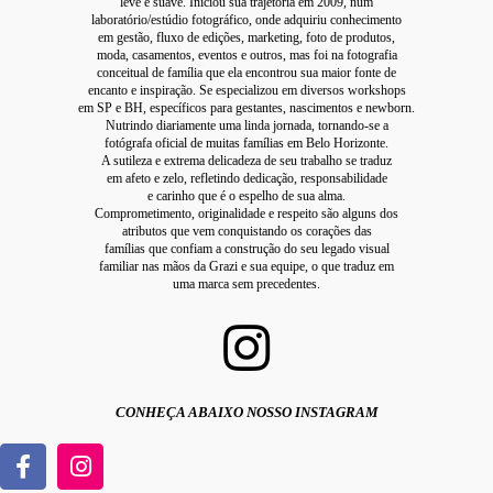
leve e suave. Iniciou sua trajetória em 2009, num
laboratório/estúdio fotográfico, onde adquiriu conhecimento
em gestão, fluxo de edições, marketing, foto de produtos,
moda, casamentos, eventos e outros, mas foi na fotografia
conceitual de família que ela encontrou sua maior fonte de
encanto e inspiração. Se especializou em diversos workshops
em SP e BH, específicos para gestantes, nascimentos e
newborn.
Nutrindo diariamente uma linda jornada, tornando-se a
fotógrafa oficial de muitas famílias em Belo Horizonte.
A sutileza e extrema delicadeza de seu trabalho se traduz
em afeto e zelo, refletindo dedicação, responsabilidade
e carinho que é o espelho de sua alma.
Comprometimento, originalidade e respeito são alguns dos
atributos que vem conquistando os corações das
famílias que confiam a construção do seu legado visual
familiar nas mãos da Grazi e sua equipe, o que traduz em
uma marca sem precedentes.
CONHEÇA ABAIXO NOSSO INSTAGRAM